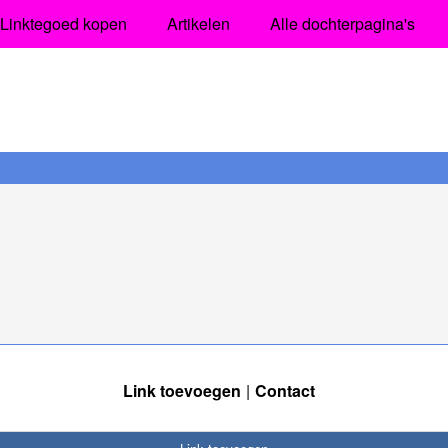
Linktegoed kopen
Artikelen
Alle dochterpagina's
Link toevoegen
Contact