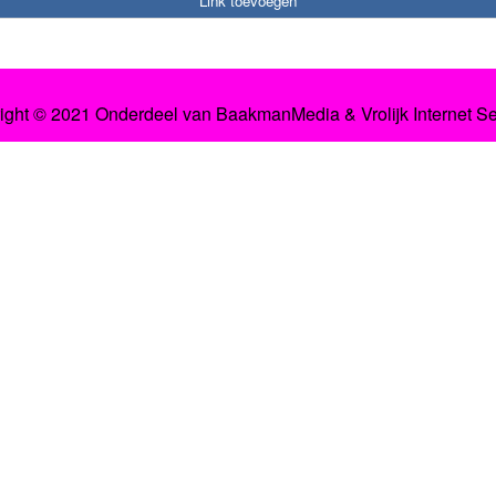
Link toevoegen
ight © 2021 Onderdeel van
BaakmanMedia
&
Vrolijk Internet S